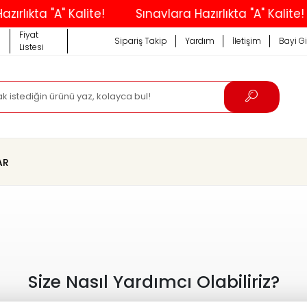
rlıkta "A" Kalite!
Sınavlara Hazırlıkta "A" Kalite!
Fiyat
Sipariş Takip
Yardım
İletişim
Bayi Gi
Listesi
AR
Size Nasıl Yardımcı Olabiliriz?