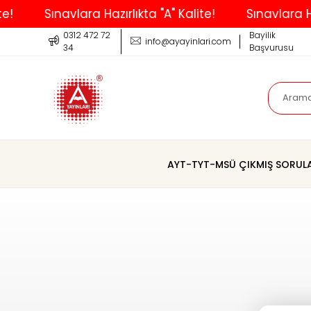
Sınavlara Hazırlıkta "A" Kalite!
Sınavlara Hazı
0312 472 72
Bayilik
info@ayayinlari.com
34
Başvurusu
AYT-TYT-MSÜ ÇIKMIŞ SORUL