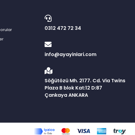
0312 472 72 34
orular
er
info@ayayinlari.com
Söğütözü Mh. 2177. Cd. Via Twins
Plaza B blok Kat:12 D:87
Çankaya ANKARA