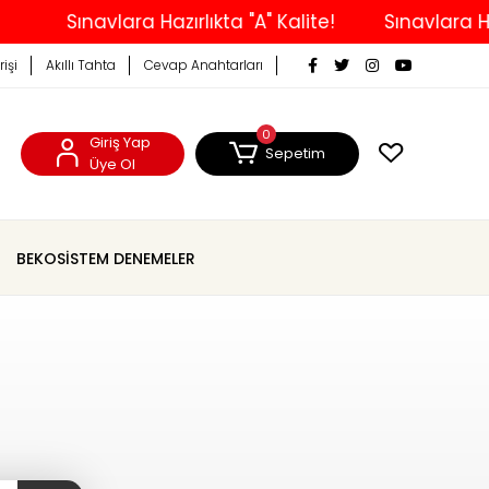
Sınavlara Hazırlıkta "A" Kalite!
Sınavlara Hazı
rişi
Akıllı Tahta
Cevap Anahtarları
0
Giriş Yap
Sepetim
Üye Ol
BEKOSİSTEM DENEMELER