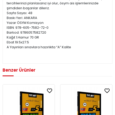
tercihlerinizi planlasanız iyi olur, ösym ais işlemlerinizde
şimdiden başarılar dileriz.
Sayfa Sayısı: 48
Baskı Yeri: ANKARA
Yazar ÖSYM Komisyon
ISBN: 978-605-7582-72-0
Barkod: 9786057582720
Kağıt 1.Hamur 70 GR
Ebat 19.5x27.5
A Yayınları sınavlara hazırlıkta “A” Kalite
Benzer Ürünler