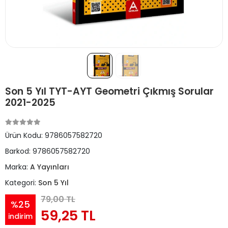
Son 5 Yıl TYT-AYT Geometri Çıkmış Sorular
2021-2025
Ürün Kodu:
9786057582720
Barkod:
9786057582720
Marka:
A Yayınları
Kategori:
Son 5 Yıl
79,00 TL
%25
59,25 TL
indirim