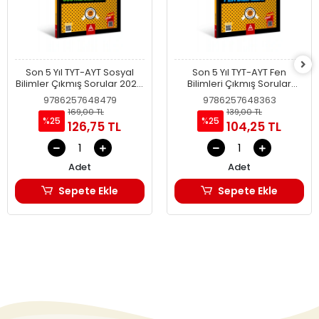
Son 5 Yıl TYT-AYT Sosyal
Son 5 Yıl TYT-AYT Fen
Bilimler Çıkmış Sorular 2021-
Bilimleri Çıkmış Sorular
2025
2021-2025
9786257648479
9786257648363
169,00 TL
139,00 TL
%25
%25
126,75 TL
104,25 TL
Adet
Adet
Sepete Ekle
Sepete Ekle